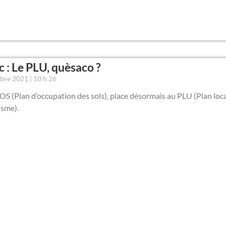
c : Le PLU, quèsaco ?
mbre 2021
10 h 26
POS (Plan d’occupation des sols), place désormais au PLU (Plan loc
isme).