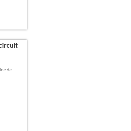
ircuit
ine de