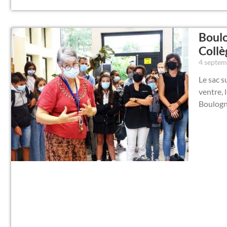
Boulo
Collè
4 septe
Le sac s
ventre, 
Boulogn