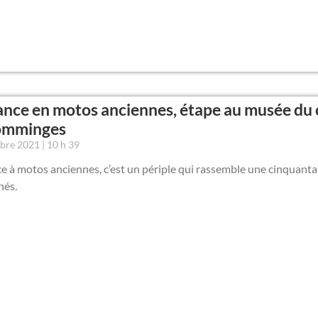
ance en motos anciennes, étape au musée du c
omminges
mbre 2021
10 h 39
e à motos anciennes, c’est un périple qui rassemble une cinquanta
nés.