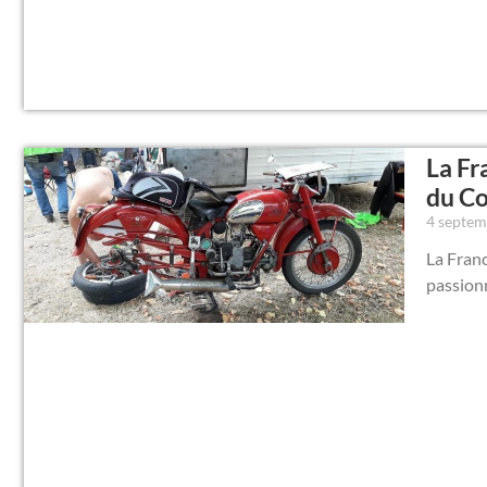
La Fr
du C
4 septe
La Franc
passion