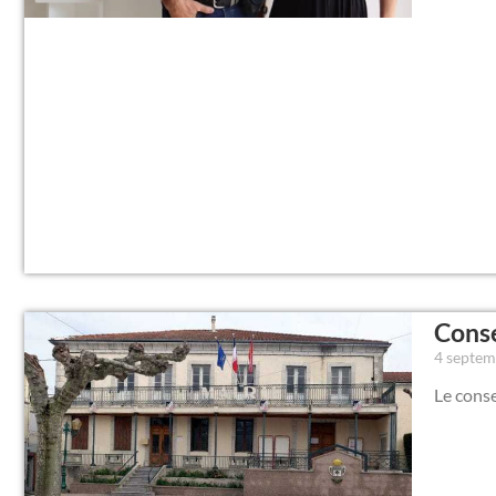
Conse
4 septe
Le conse