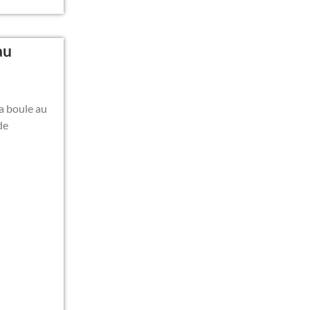
au
la boule au
de