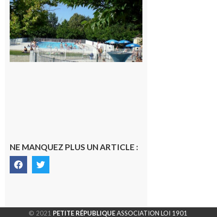
festive en
nocturne à
la piscine
municipale
de Rieux-
Volvestre.
7 août 2026
NE MANQUEZ PLUS UN ARTICLE :
© 2021
PETITE RÉPUBLIQUE
ASSOCIATION LOI 1901