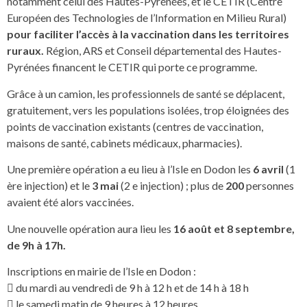
notamment celui des Hautes-Pyrénées, et le CETIR (Centre
Européen des Technologies de l’Information en Milieu Rural)
pour
faciliter l’accès à la vaccination dans les territoires
ruraux.
Région, ARS et Conseil départemental des Hautes-
Pyrénées financent le CETIR qui porte ce programme.
Grâce à un camion, les professionnels de santé se déplacent,
gratuitement, vers les populations isolées, trop éloignées des
points de vaccination existants (centres de vaccination,
maisons de santé, cabinets médicaux, pharmacies).
Une première opération a eu lieu à l’Isle en Dodon les
6 avril
(1
ère injection) et le
3 mai
(2 e injection) ; plus de
200
personnes
avaient été alors vaccinées.
Une nouvelle opération aura lieu les
16 août et 8 septembre,
de 9h à 17h.
Inscriptions en mairie de l’Isle en Dodon :
 du mardi au vendredi de 9 h à 12 h et de 14 h à 18 h
 le samedi matin de 9 heures à 12 heures