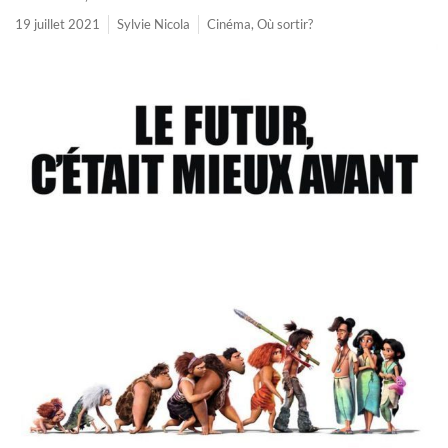
19 juillet 2021
Sylvie Nicola
Cinéma
,
Où sortir?