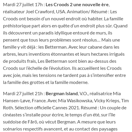
Mardi 27 juillet 17h :
Les Croods 2 une nouvelle ère
,
réalisateur Joel Crawford, USA. Animation/ Résumé : Les
Croods ont besoin d’un nouvel endroit où habiter. La famille
préhistorique part alors en quête d’un endroit plus sûr. Quand
ils découvrent un paradis idyllique entouré de murs, ils
pensent que tous leurs problèmes sont résolus… Mais une
famille y vit déjà : les Betterman. Avec leur cabane dans les
arbres, leurs inventions étonnantes et leurs hectares irrigués
de produits frais, Les Betterman sont bien au-dessus des
Croods sur l’échelle de l’évolution. Ils accueillent les Croods
avec joie, mais les tensions ne tardent pas à s’intensifier entre
la famille des grottes et la famille moderne.
Mardi 27 juillet 21h :
Bergman Island
, V.O., réalisatrice Mia
Hansen-Løve, France. Avec Mia Wasikowska, Vicky Krieps, Tim
Roth. Sélection officielle Cannes 2021. Résumé : Un couple de
cinéastes s’installe pour écrire, le temps d’un été, sur l’île
suédoise de Fårö, où vécut Bergman. A mesure que leurs
scénarios respectifs avancent, et au contact des paysages