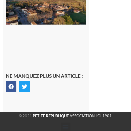
généraliste
dans la cité
gersoise
6 août 2026
NE MANQUEZ PLUS UN ARTICLE :
© 2021
PETITE RÉPUBLIQUE
ASSOCIATION LOI 1901