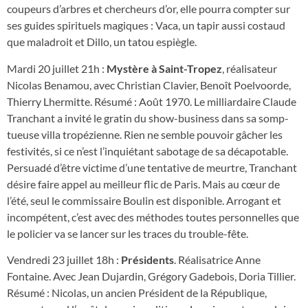
coupeurs d’arbres et chercheurs d’or, elle pourra compter sur
ses guides spirituels magiques : Vaca, un tapir aus­si costaud
que maladroit et Dillo, un tatou es­piègle.
Mardi 20 juillet 21h :
Mystère à Saint-Tropez
, réalisateur
Nicolas Benamou, avec Christian Clavier, Benoît Poelvoorde,
Thierry Lhermitte. Résumé : Août 1970. Le milliardaire Claude
Tranchant a invité le gratin du show-business dans sa somp­
tueuse villa tropézienne. Rien ne semble pou­voir gâcher les
festivités, si ce n’est l’inquiétant sabotage de sa décapotable.
Persuadé d’être victime d’une tentative de meurtre, Tranchant
désire faire appel au meilleur flic de Paris. Mais au cœur de
l’été, seul le commissaire Boulin est disponible. Arrogant et
incompétent, c’est avec des méthodes toutes personnelles que
le policier va se lancer sur les traces du trouble-fête.
Vendredi 23 juillet 18h :
Présidents
. Réalisatrice Anne
Fontaine. Avec Jean Dujardin, Grégory Gadebois, Doria Tillier.
Résumé : Nicolas, un ancien Président de la République,