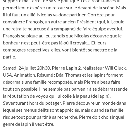
supporte mal l’arrêt de sa vie politique. Les cir­constances lui
permettent d’espérer un retour sur le devant de la scène. Mais
il lui faut un allié. Nicolas va donc partir en Corrèze, pour
convaincre François, un autre ancien Président (qui, lui, coule
une retraite heureuse àla cam­pagne) de faire équipe avec lui.
François se pi­que au jeu, tandis que Nicolas découvre que le
bonheur n’est peut-être pas là où il croyait… Et leurs
compagnes respectives, elles, vont bientôt se mettre de la
partie.
Samedi 24 juillet 20h30,
Pierre Lapin 2
, réalisateur Will Gluck.
USA. Animation. Résumé
:
Béa, Thomas et les lapins forment
désormais une famille recomposée, mais Pierre a beau faire
tout son possible, il ne semble pas parvenir à se débarrasser de
la réputation de voyou qui lui colle à la peau (de lapin).
S’aventurant hors du potager, Pierre découvre un monde dans
lequel ses menus délits sont appréciés, mais quand sa famille
risque tout pour partir à sa recherche, Pierre doit choisir quel
genre de lapin il veut être.