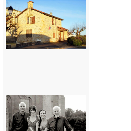
Franquevielle
: La fête au
village !
7 août 2026
Rieux-
Volvestre
« Canaletto »
en concert !
7 août 2026