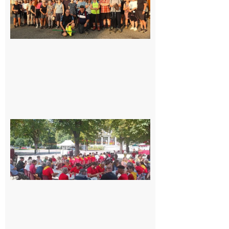
dernière
rando à
la
fraîche
de la
saison
était à
Cazac
8 août
2026
Hesta
Gascona
de
Luchon
c’est la
fête de
tous !
Dès le
vendredi
14 août
au soir.