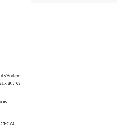
i s’étaient
aux autres
nne.
 (CECA) :
n