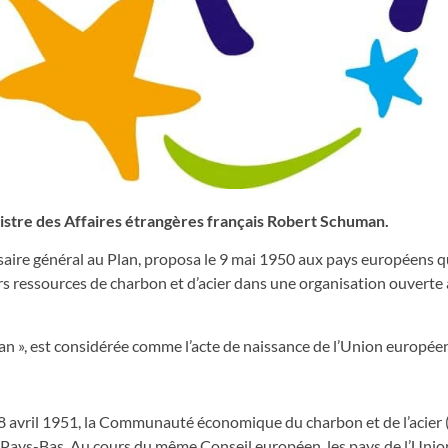
nistre des Affaires étrangères français Robert Schuman.
ire général au Plan, proposa le 9 mai 1950 aux pays européens qu
ressources de charbon et d’acier dans une organisation ouverte 
n », est considérée comme l’acte de naissance de l’Union europée
le 18 avril 1951, la Communauté économique du charbon et de l’acier
 les Pays-Bas. Au cours du même Conseil européen, les pays de l’Unio