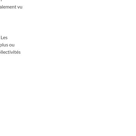
galement vu
 Les
 plus ou
llectivités