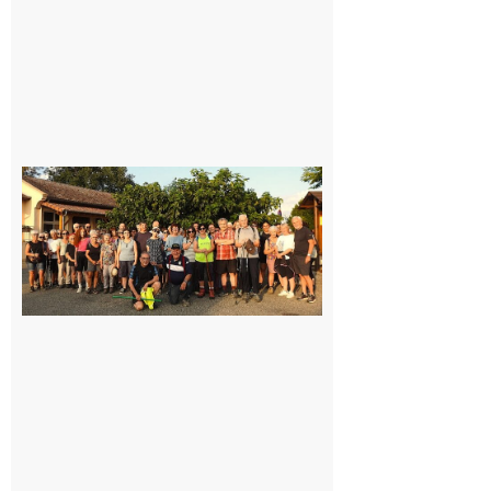
Saint-
Araille :
la
dernière
rando à
la
fraîche
de la
saison
était à
Cazac
8 août
2026