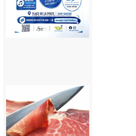
Lilhac :
Les
Vendredis
de Touch’
Atouts,
encore
deux
dates au
mois