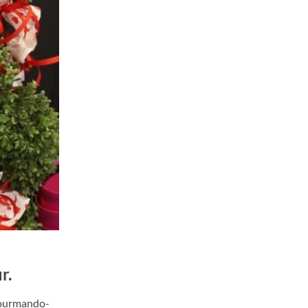
r.
 gourmando-