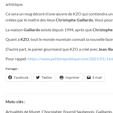
artistique.
Ce sera un mug décoré d’une œuvre de KZO qui contiendra un p
créées par le maître des lieux
Christophe Gaillardo
. Vous pour
La maison
Gaillardo
existe depuis 1994, après que
Christophe
Quant à
KZO
, tout le monde muretain connait la nouvelle face
D’autre part, le panier gourmand que KZO a créé avec
Jean-Ba
Pour rappel:
https://www.petiterepublique.com/2021/01/16/qu
Partager :
Facebook
Twitter
Imprimer
E-mail
Mots-clés :
Actualités de Muret
,
Chocolatier
,
Fournil Saubenois
,
Gaillardo