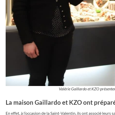
Valérie Gaillardo et KZO présente
La maison Gaillardo et KZO ont préparé
En effet, à l’occasion de la Saint-Valentin, ils ont associé leu