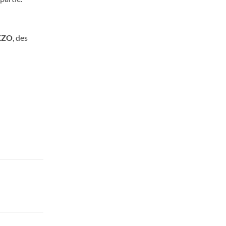
KZO
, des