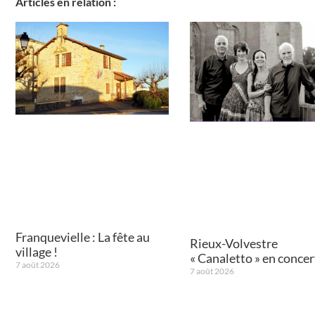
Articles en relation :
Franquevielle : La fête au
Rieux-Volvestre
village !
« Canaletto » en concert
7 août 2026
7 août 2026