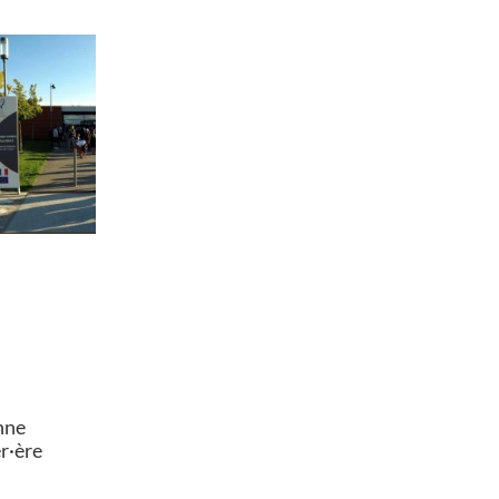
nne
er·ère