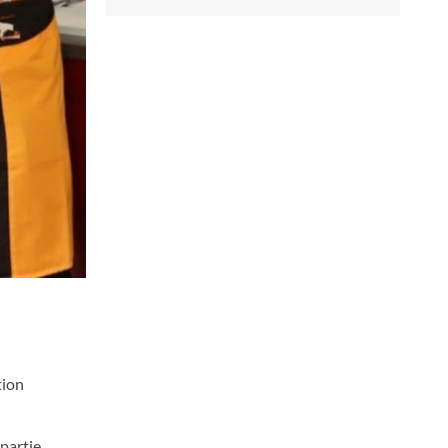
tion
epartie.