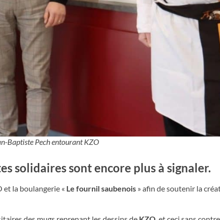
ean-Baptiste Pech entourant KZO
es solidaires sont encore plus à signaler.
O et la boulangerie «
Le fournil saubenois
» afin de soutenir la créa
itaires des mugs reprenant les dessins de
KZO
, et ceci sans contr