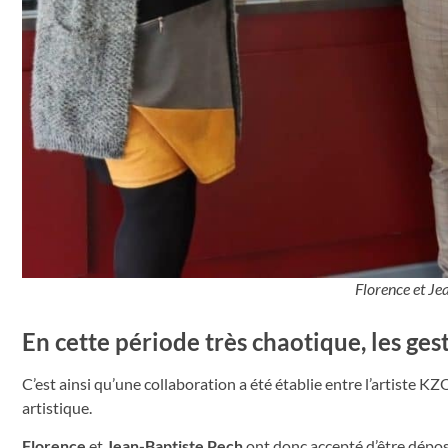
Florence et J
En cette période très chaotique, les gest
C’est ainsi qu’une collaboration a été établie entre l’artiste KZ
artistique.
Florence
et
Jean-Baptiste Pech
ont donc accepté d’être dépos