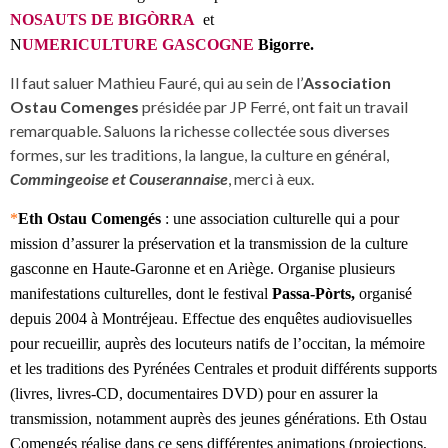
NOSAUTS DE BIGÒRRA
et
N
UMERICULTURE GASCOGNE
Bigorre.
Il faut saluer Mathieu Fauré, qui au sein de l’
Association
Ostau Comenges
présidée par JP Ferré, ont fait un travail
remarquable. Saluons la richesse collectée sous diverses
formes, sur les traditions, la langue, la culture en général,
Commingeoise et Couserannaise
, merci à eux.
*
Eth Ostau Comengés
: une association culturelle qui a pour
mission d’assurer la préservation et la transmission de la culture
gasconne en Haute-Garonne et en Ariège. Organise plusieurs
manifestations culturelles, dont le festival
Passa-Pòrts,
organisé
depuis 2004 à Montréjeau. Effectue des enquêtes audiovisuelles
pour recueillir, auprès des locuteurs natifs de l’occitan, la mémoire
et les traditions des Pyrénées Centrales et produit différents supports
(livres, livres-CD, documentaires DVD) pour en assurer la
transmission, notamment auprès des jeunes générations. Eth Ostau
Comengés réalise dans ce sens différentes animations (projections,