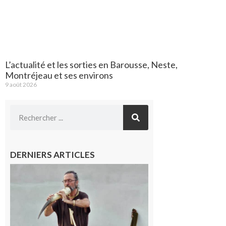
L’actualité et les sorties en Barousse, Neste,
Montréjeau et ses environs
9 août 2026
DERNIERS ARTICLES
Aurignac :
Flûtes
ancestrales
et
observation
céleste au