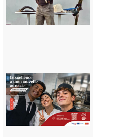
Musée de
l’Aurignacien
pour un
voyage hors
du temps
10 août 2026
Ouverture
d’un CFA
en Haute-
Garonne
10 août 2026