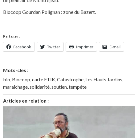
de plein air de Montréjeau.
Biocoop Gourdan Polignan : zone du Bazert.
Partager :
Facebook
Twitter
Imprimer
E-mail
Mots-clés :
bio
,
Biocoop
,
carte ETIK
,
Catastrophe
,
Les Hauts Jardins
,
maraîchage
,
solidarité
,
soutien
,
tempête
Articles en relation :