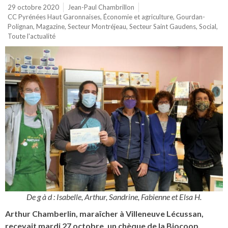
29 octobre 2020
Jean-Paul Chambrillon
CC Pyrénées Haut Garonnaises
,
Économie et agriculture
,
Gourdan-
Polignan
,
Magazine
,
Secteur Montréjeau
,
Secteur Saint Gaudens
,
Social
,
Toute l'actualité
De g à d : Isabelle, Arthur, Sandrine, Fabienne et Elsa H.
Arthur Chamberlin, maraîcher à Villeneuve Lécussan,
recevait mardi 27 octobre, un chèque de la Biocoop.