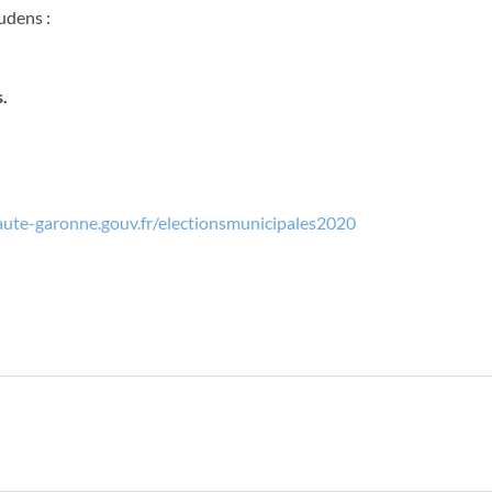
udens :
.
te-garonne.gouv.fr/electionsmunicipales2020