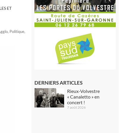
ES ET
Agglo
,
Politique
,
DERNIERS ARTICLES
Rieux-Volvestre
« Canaletto » en
concert !
7 août 2026