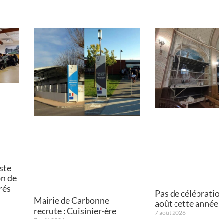
ste
on de
rés
Pas de célébrati
Mairie de Carbonne
août cette année
recrute : Cuisinier·ère
7 août 2026