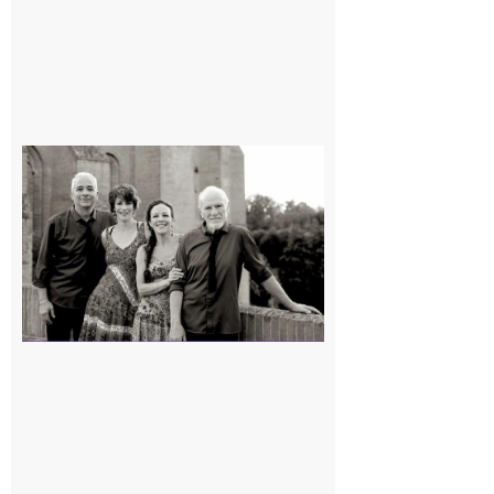
Rieux-
Volvestre
« Canaletto »
en concert !
7 août 2026