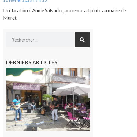
Déclaration d’Annie Salvador, ancienne adjointe au maire de
Muret.
DERNIERS ARTICLES
Saint-
Gaudens :
Les
prochains
rendez-
vous
musicaux
de l’été
7 août 2026