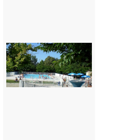
Une soirée
festive en
nocturne à
la piscine
municipale
de Rieux-
Volvestre.
7 août 2026