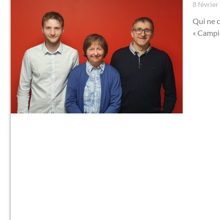
8 févrie
Qui ne c
« Campin