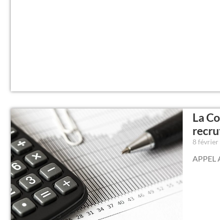
La C
recru
8 févrie
APPEL 