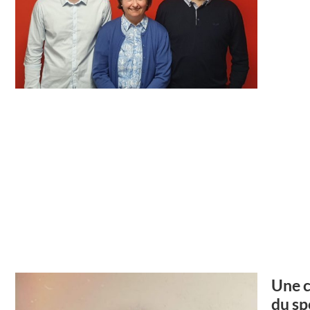
Une c
du sp