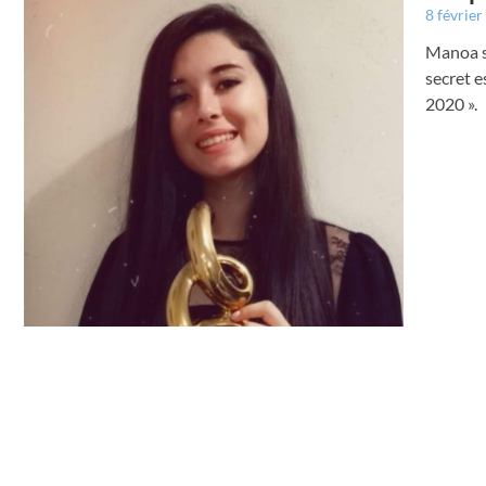
8 févrie
Manoa s’
secret e
2020 ».