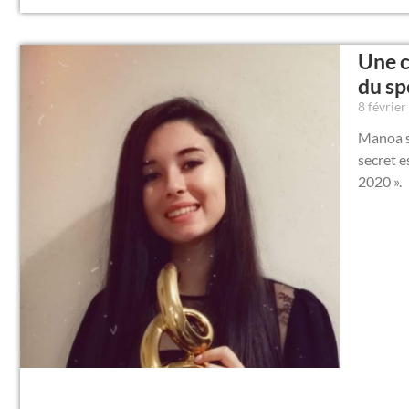
Une c
du sp
8 févrie
Manoa s’
secret e
2020 ».