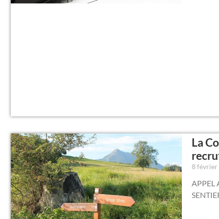
La C
recru
8 févrie
APPEL 
SENTIE