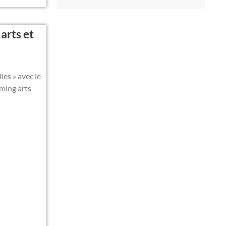
arts et
les » avec le
ming arts