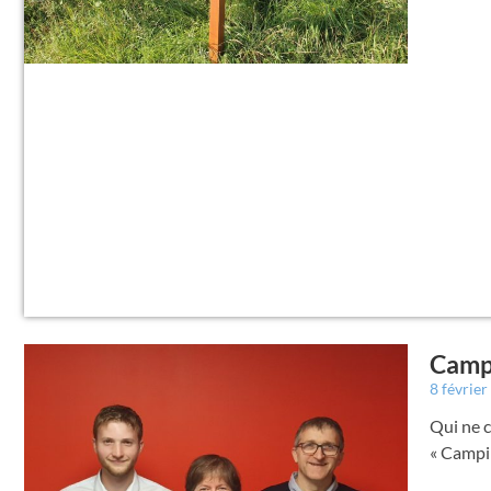
Campi
8 févrie
Qui ne c
« Campin