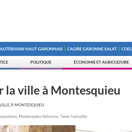
 AUTERIVAIN HAUT-GARONNAIS
CAGIRE GARONNE SALAT
COEU
STICE
POLITIQUE
ÉCONOMIE ET AGRICULTURE
r la ville à Montesquieu
 VILLE À MONTESQUIEU
xpositions
,
Montesquieu-Volvestre
,
Toute l'actualité