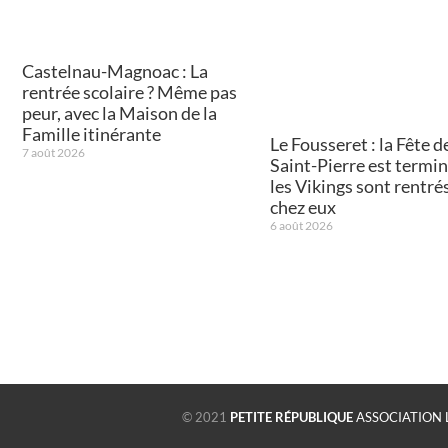
Castelnau-Magnoac : La
rentrée scolaire ? Même pas
peur, avec la Maison de la
Famille itinérante
Le Fousseret : la Fête de
7 août 2026
Saint-Pierre est termin
les Vikings sont rentré
chez eux
6 août 2026
© 2021
PETITE RÉPUBLIQUE
ASSOCIATION 