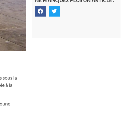
NE MANQUEZ PLUS UN ARTICLE :
s sous la
le à la
edoune