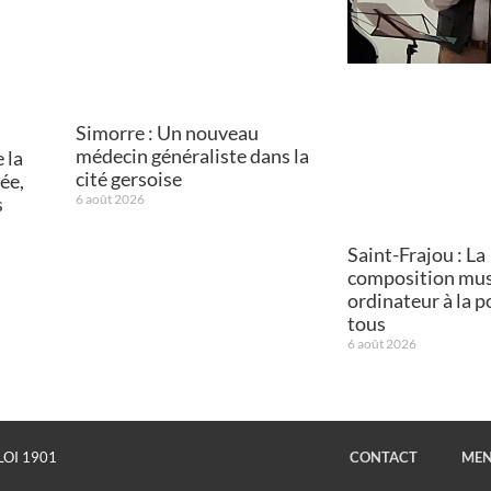
Simorre : Un nouveau
médecin généraliste dans la
 la
cité gersoise
ée,
6 août 2026
s
Saint-Frajou : La
composition mus
ordinateur à la p
tous
6 août 2026
LOI 1901
CONTACT
MEN