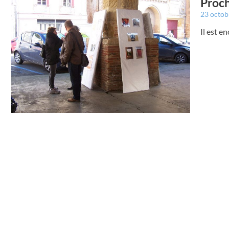
Proch
23 octo
Il est e