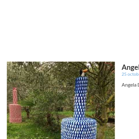
Angel
25 octo
Angela D