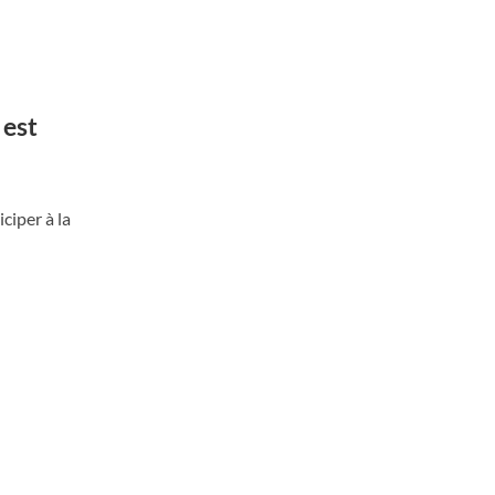
 est
iciper à la