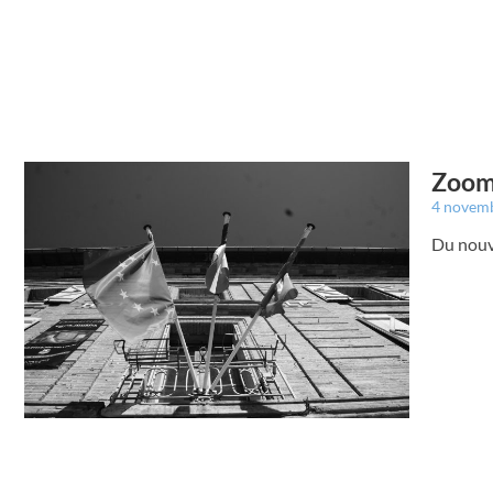
Zoom 
4 novem
Du nouve