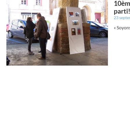
10ème
parti!
23 sept
« Soyons