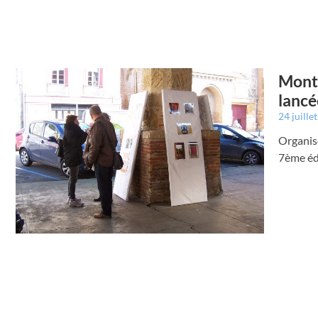
Monte
lancé
24 juille
Organisé
7ème édi