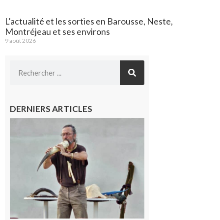
L’actualité et les sorties en Barousse, Neste,
Montréjeau et ses environs
9 août 2026
DERNIERS ARTICLES
Aurignac :
Flûtes
ancestrales
et
observation
céleste au
Musée de
l’Aurignacien
pour un
voyage hors
du temps