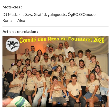
Mots-clés :
DJ Madzikila Saw
,
Graffiti
,
guinguette
,
ÖgROSSOmodo
,
Romain; Alex
Articles en relation :