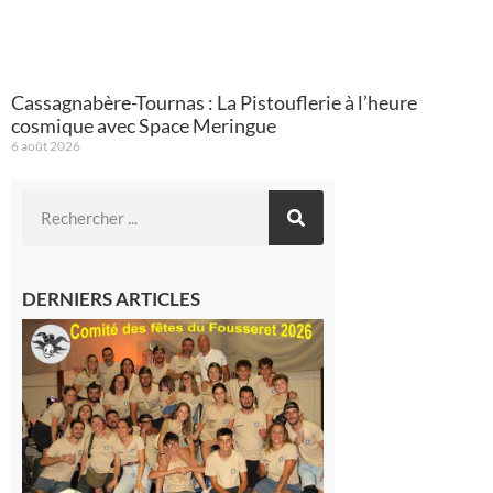
Cassagnabère-Tournas : La Pistouflerie à l’heure
cosmique avec Space Meringue
6 août 2026
DERNIERS ARTICLES
Le
Fousseret :
la Fête de
la Saint-
Pierre est
terminée,
les Vikings
sont