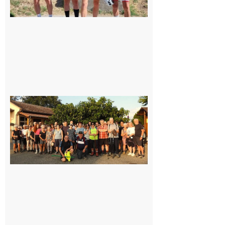
Saint-
Araille :
la
dernière
rando à
la
fraîche
de la
saison
était à
Cazac
8 août
2026