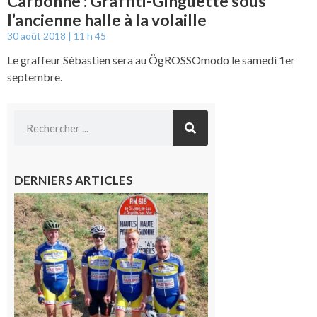
Carbonne : Graffiti-Ginguette sous
l’ancienne halle à la volaille
30 août 2018
11 h 45
Le graffeur Sébastien sera au ÖgROSSOmodo le samedi 1er
septembre.
DERNIERS ARTICLES
Montréjeau
: Les sorties
du
Montréjeau
cyclo club
8 août 2026