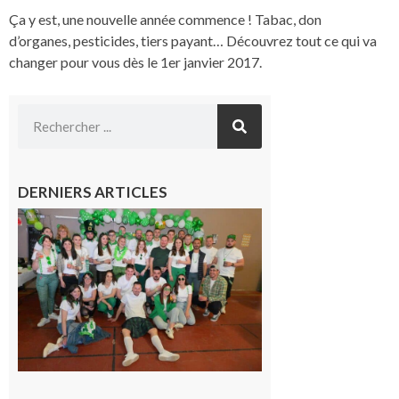
Ça y est, une nouvelle année commence ! Tabac, don
d’organes, pesticides, tiers payant… Découvrez tout ce qui va
changer pour vous dès le 1er janvier 2017.
DERNIERS ARTICLES
Boulogne-
sur-Gesse :
Quatre jours
de fête avec
le Comité, un
programme
exceptionnel
6 août 2026