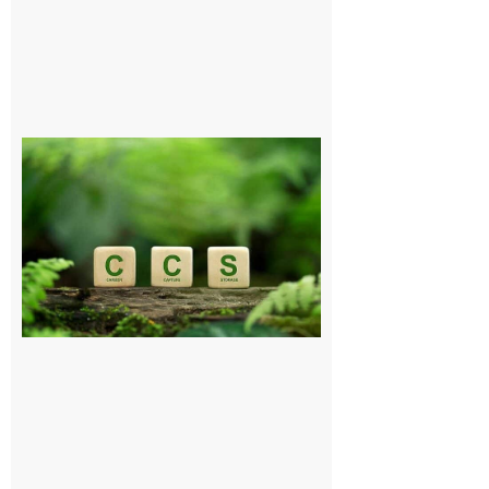
Comminges
et Piémont
Pyrénéen :
Consultation
publique sur
le projet de
stockage
souterrain
de CO2
5 août 2026