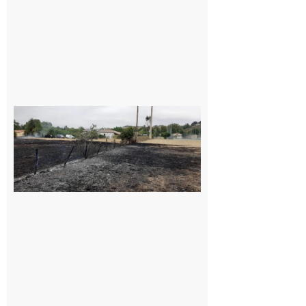
Montesquieu-
Volvestre : la
commune
appelle à la
vigilance face
au risque
d’incendie
8 août 2026