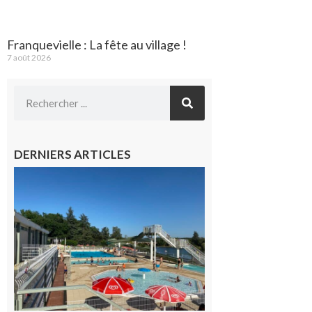
Franquevielle : La fête au village !
7 août 2026
DERNIERS ARTICLES
Boulogne-
sur-Gesse :
Une
convention
entre la
Mairie et
le Collège
pour la
piscine
8 août 2026