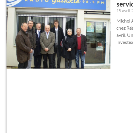
servi
15 avril
Michel A
chez Rés
avril. U
investis