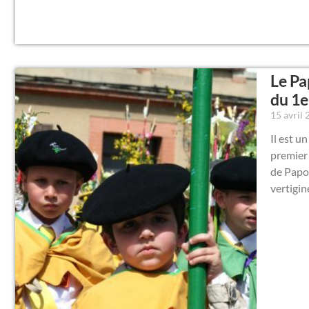
Le Pa
du 1e
15 avril
Il est u
premier 
de Papo
vertigin