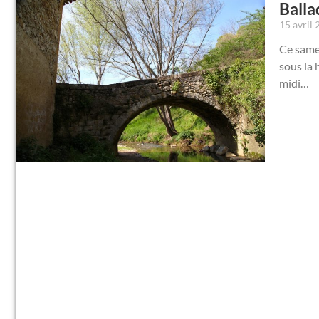
Ball
15 avril
Ce samed
sous la 
midi…