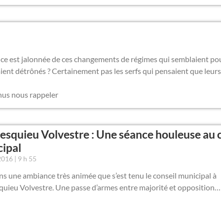
rance est jalonnée de ces changements de régimes qui semblaient po
raient détrônés ? Certainement pas les serfs qui pensaient que leurs
nus nous rappeler
squieu Volvestre : Une séance houleuse au c
ipal
 2016
9 h 55
ns une ambiance très animée que s’est tenu le conseil municipal à
uieu Volvestre. Une passe d’armes entre majorité et opposition…