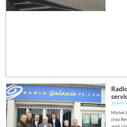
Radio
servi
15 avril
Michel A
chez Rés
avril. U