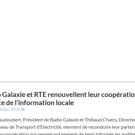
 Galaxie et RTE renouvellent leur coopératio
ce de l’information locale
 2016
11 h 38
udoubert, Président de Radio Galaxie et Thibaud Chatry, Directeu
eau de Transport d’Electricité, viennent de reconduire leur parte
ne coopération qui permet notamment de tenir informés les audite