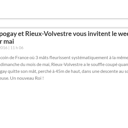
pogay et Rieux-Volvestre vous invitent le w
r mai
 2016
11 h 06
n coin de France où 3 mâts fleurissent systématiquement à la même
dimanche du mois de mai, Rieux-Volvestre a le souffle coupé quan
gay quitte son mât, perché à 45m de haut, dans une descente au s
euse. Un nouveau Roi !