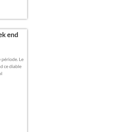
eek end
 période. Le
d ce diable
ol