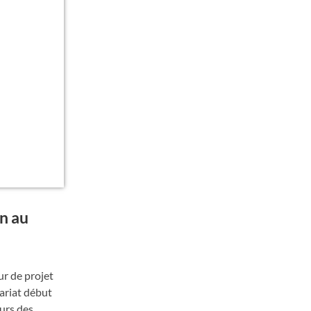
n au
r de projet
nariat début
urs des