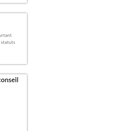
urtant
 statuts
onseil