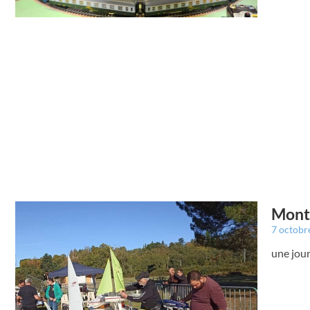
Montr
7 octobr
une jour