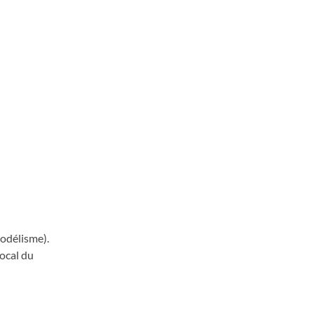
odélisme).
local du