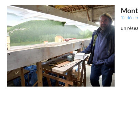
Montr
12 déce
un résea