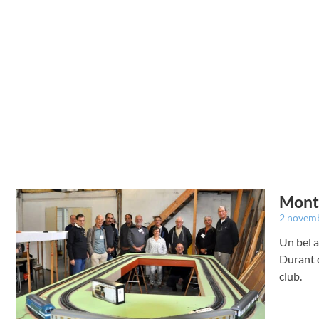
Montr
2 novem
Un bel 
Durant d
club.