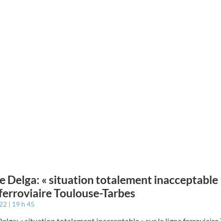
e Delga: « situation totalement inacceptable »
 ferroviaire Toulouse-Tarbes
022
19 h 45
elga: « situation totalement inacceptable » sur la ligne ferroviaire