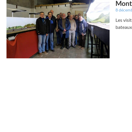
Montr
8 décem
Les visi
bateaux