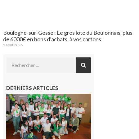
Boulogne-sur-Gesse : Le gros loto du Boulonnais, plus
de 6000€ en bons d’achats, à vos cartons !
5 août 2026
DERNIERS ARTICLES
Boulogne-
sur-Gesse :
Quatre jours
de fête avec
le Comité, un
programme
exceptionnel
6 août 2026