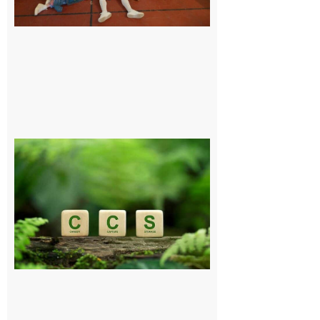
Comminges
et Piémont
Pyrénéen :
Consultation
publique sur
le projet de
stockage
souterrain
de CO2
5 août 2026