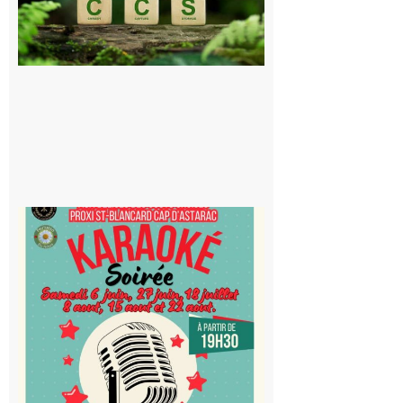
stockage
souterrain
de CO2
5 août 2026
Saint-
Blancard
Cap
d’Astarac
: Soirée
karaoké
au Proxi,
à vous le
micro !
5 août 2026