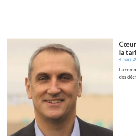
Cœur 
la tar
4 mars 
La comm
des déc