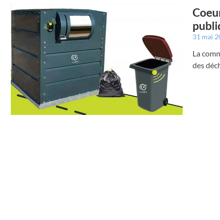
Coeur
publi
31 mai 
La comm
des déc