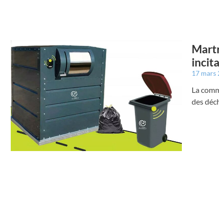
Martr
incit
17 mars
La comm
des déc