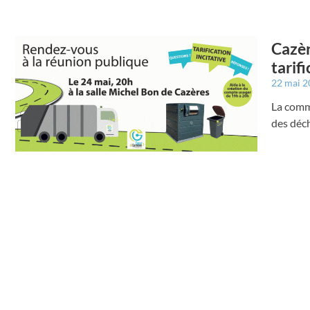
Cazèr
tarifi
22 mai 
La comm
des déc