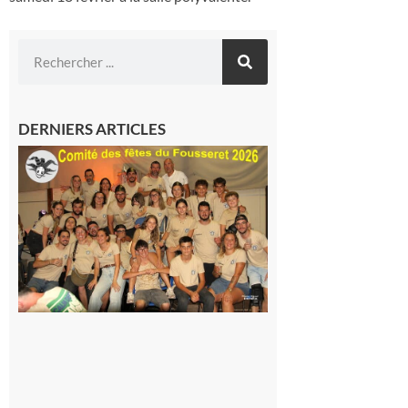
DERNIERS ARTICLES
Le
Fousseret :
la Fête de
la Saint-
Pierre est
terminée,
les Vikings
sont
rentrés
chez eux
6 août 2026