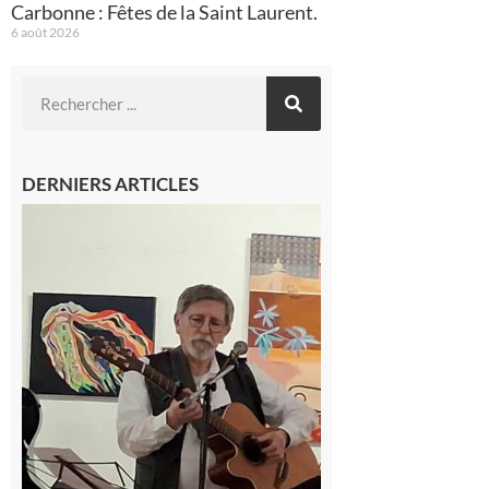
Carbonne : Fêtes de la Saint Laurent.
6 août 2026
DERNIERS ARTICLES
Saint-Frajou
: La
composition
musicale par
ordinateur à
la portée de
tous
6 août 2026