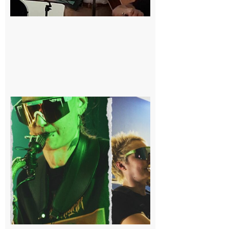
Cassagnabère-
Tournas : La
Pistouflerie à
l’heure
cosmique avec
Space
Meringue
6 août 2026