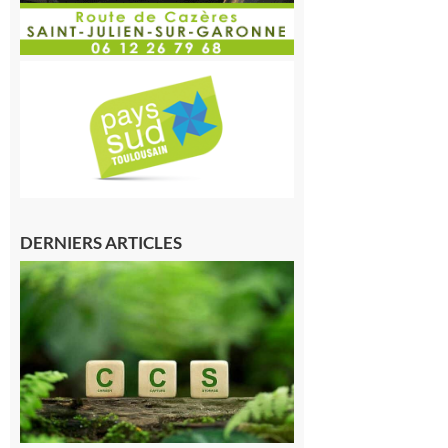
DERNIERS ARTICLES
Comminges
et Piémont
Pyrénéen :
Consultation
publique sur
le projet de
stockage
souterrain
de CO2
5 août 2026