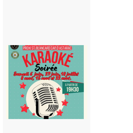
Saint-
Blancard
Cap
d’Astarac
: Soirée
karaoké
au Proxi,
à vous le
micro !
5 août 2026