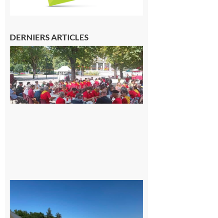
DERNIERS ARTICLES
Hesta
Gascona
de
Luchon
c’est la
fête de
tous !
Dès le
vendredi
14 août
au soir.
8 août
2026
Boulogne-
sur-Gesse :
Une
convention