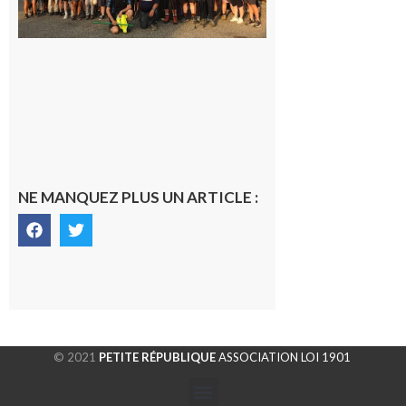
la
fraîche
de la
saison
était à
Cazac
8 août
2026
NE MANQUEZ PLUS UN ARTICLE :
© 2021
PETITE RÉPUBLIQUE
ASSOCIATION LOI 1901