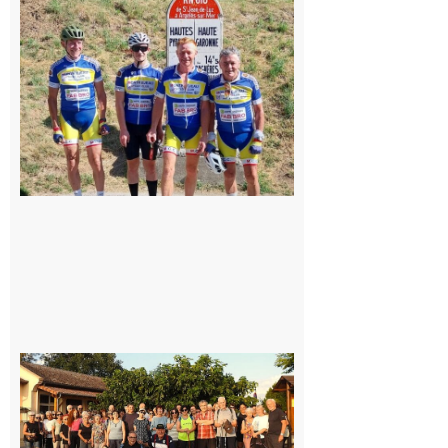
: Les sorties
du
Montréjeau
cyclo club
8 août 2026
Saint-
Araille :
la
dernière
rando à