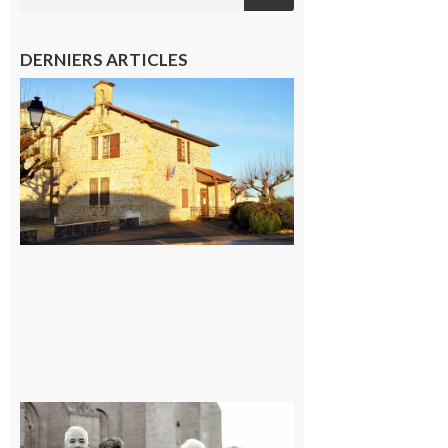
DERNIERS ARTICLES
Franquevielle
: La fête au
village !
7 août 2026
Rieux-
Volvestre