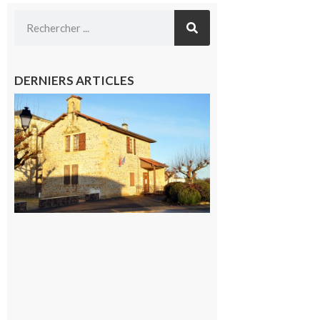
DERNIERS ARTICLES
Franquevielle
: La fête au
village !
7 août 2026