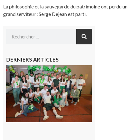
La philosophie et la sauvegarde du patrimoine ont perdu un
grand serviteur : Serge Dejean est parti.
DERNIERS ARTICLES
Boulogne-
sur-Gesse :
Quatre jours
de fête avec
le Comité, un
programme
exceptionnel
6 août 2026