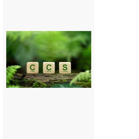
Comminges
et Piémont
Pyrénéen :
Consultation
publique sur
le projet de
stockage
souterrain
de CO2
5 août 2026