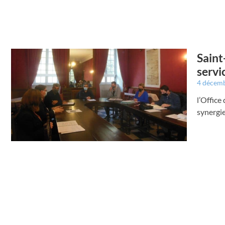
Saint
servi
4 décem
l’Office
synergie