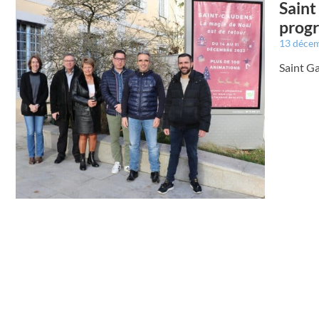
Saint
prog
13 déce
Saint G