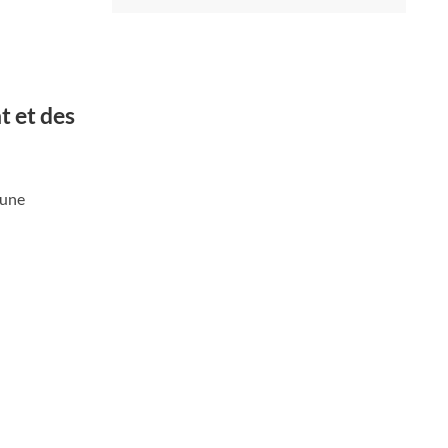
t et des
 une