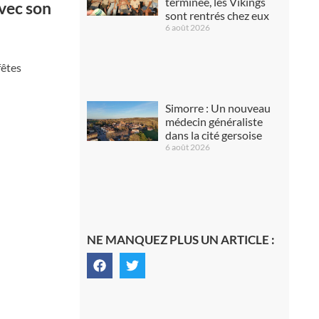
terminée, les Vikings
vec son
sont rentrés chez eux
6 août 2026
fêtes
Simorre : Un nouveau
médecin généraliste
dans la cité gersoise
6 août 2026
NE MANQUEZ PLUS UN ARTICLE :