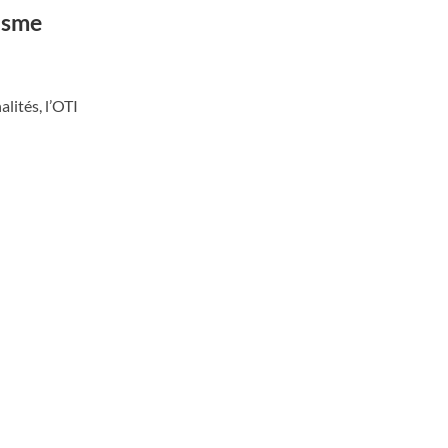
isme
lités, l’OTI