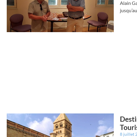
Alain G
jusqu’au
Desti
Touri
8 juillet