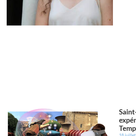
Saint
expér
Temp
18 juille