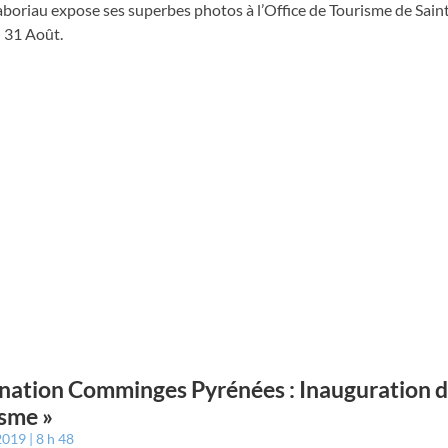
aboriau expose ses superbes photos à l’Office de Tourisme de Sai
 31 Août.
nation Comminges Pyrénées : Inauguration d
sme »
 2019
8 h 48