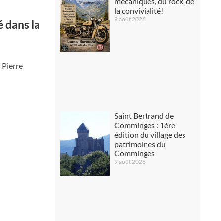
mécaniques, du rock, de
la convivialité!
9 août 2026
é dans la
t Pierre
Saint Bertrand de
Comminges : 1ère
édition du village des
patrimoines du
Comminges
9 août 2026