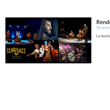
Rende
20 octo
Le festi