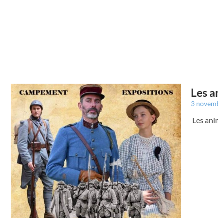
Les a
3 novem
Les ani