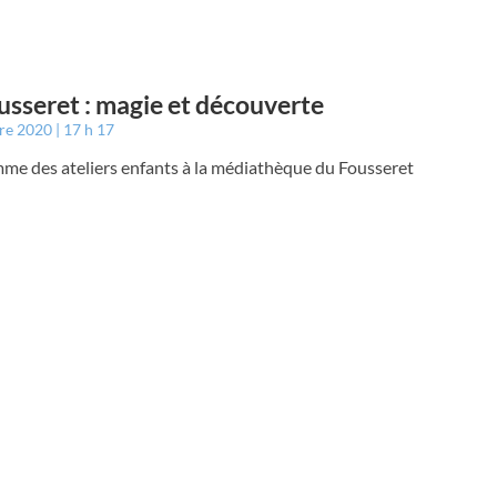
usseret : magie et découverte
bre 2020
17 h 17
me des ateliers enfants à la médiathèque du Fousseret