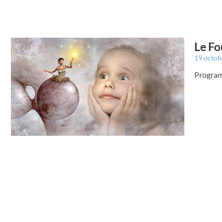
Le Fo
19 octo
Program