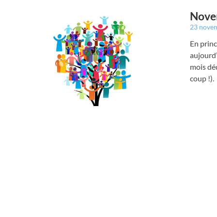
Novem
23 nove
En princ
aujourd’
mois déd
coup !).