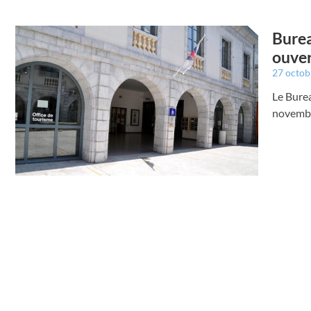
Burea
ouver
27 octo
Le Burea
novemb