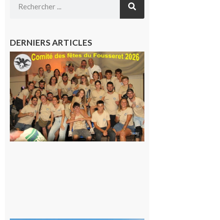
DERNIERS ARTICLES
Le
Fousseret :
la Fête de
la Saint-
Pierre est
terminée,
les Vikings
sont
rentrés
chez eux
6 août 2026