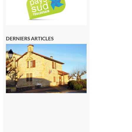
DERNIERS ARTICLES
Franquevielle
: La fête au
village !
7 août 2026