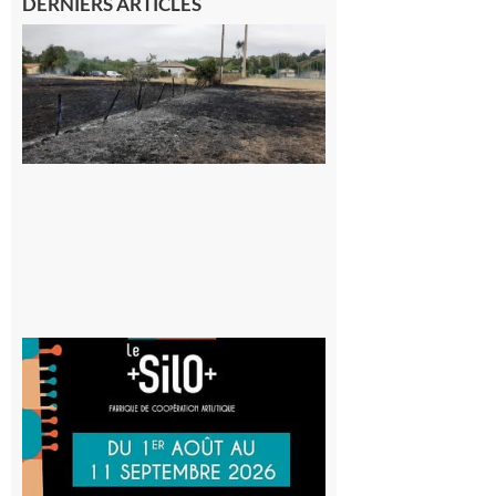
DERNIERS ARTICLES
Montesquieu-
Volvestre : la
commune
appelle à la
vigilance face
au risque
d’incendie
8 août 2026
Aurignac
: La
Cafetière
participe
au projet
Musiques
actuelles
et Tiers-