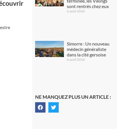
terminée, les Vikings
écouvrir
sont rentrés chez eux
6 août 2026
vestre
Simorre : Un nouveau
médecin généraliste
dans la cité gersoise
6 août 2026
NE MANQUEZ PLUS UN ARTICLE :