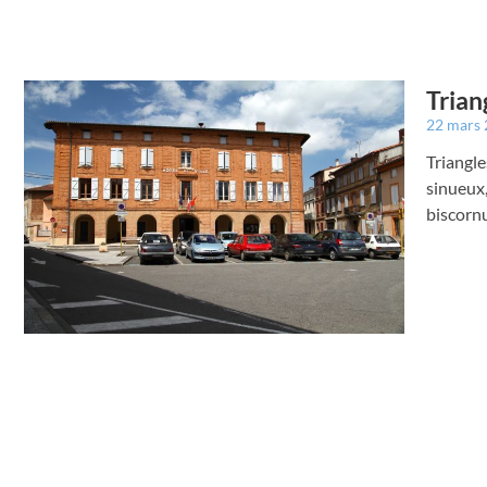
Trian
22 mars
Triangle
sinueux,
biscornu