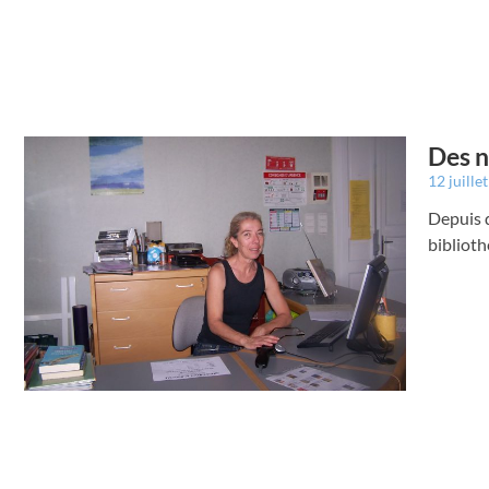
Des n
12 juille
Depuis q
bibliot