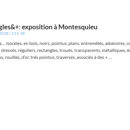
gles&+: exposition à Montesquieu
 2018
13 h 38
s… isocèles, en bois, noirs, pointus, plans, entremêlés, aléatoires, c
 dressés, réguliers, rectangles, troués, transparents, métalliques, 
s, rouillés, d’or, très pointus, traversés, associés à des + …