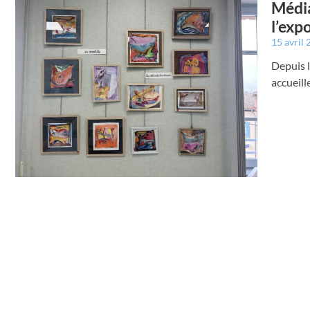
Média
l’exp
15 avril
Depuis l
accueill