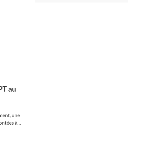
PT au
ment, une
rontées à…