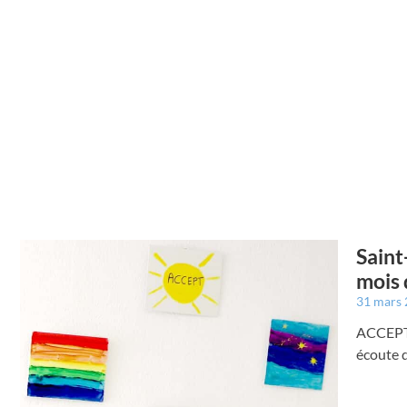
Saint
mois 
31 mars
ACCEPT 
écoute 