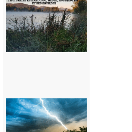
sorties en
Barousse,
Neste,
Montréjeau
et ses
environs
9 août 2026
09/08/26 :
Vigilance
météorologique
orange pour
orages sur le
département de