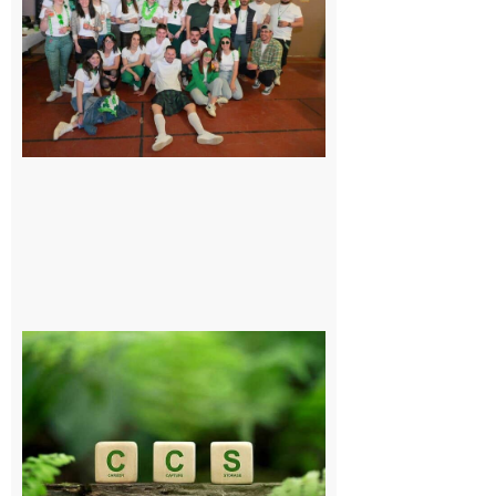
Quatre jours
de fête avec
le Comité, un
programme
exceptionnel
6 août 2026
Comminges
et Piémont
Pyrénéen :
Consultation
publique sur
le projet de
stockage
souterrain