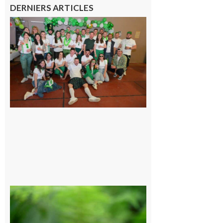
DERNIERS ARTICLES
Boulogne-
sur-Gesse :
Quatre jours
de fête avec
le Comité, un
programme
exceptionnel
6 août 2026
Comminges
et Piémont
Pyrénéen :
Consultation