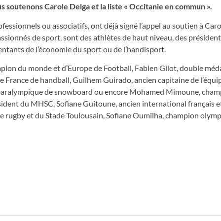
us soutenons Carole Delga et la liste « Occitanie en commun ».
rofessionnels ou associatifs, ont déjà signé l’appel au soutien à Caro
sionnés de sport, sont des athlètes de haut niveau, des président
ntants de l’économie du sport ou de l’handisport.
pion du monde et d’Europe de Football, Fabien Gilot, double méda
e France de handball, Guilhem Guirado, ancien capitaine de l’équi
e paralympique de snowboard ou encore Mohamed Mimoune, cham
ident du MHSC, Sofiane Guitoune, ancien international français e
 de rugby et du Stade Toulousain, Sofiane Oumilha, champion olym