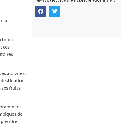
NE MANQUEZ PLUS UN ARTICLE :
r la
rtout et
t ces
itoires
es activités,
 destination
ses fruits.
c notamment
ympiques de
y prendre