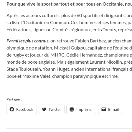
Pour que vive le sport partout et pour tous en Occitanie, no
Après les acteurs culturels, plus de 60 sportifs et dirigeants, p
sa liste L’Occitanie en Commun. Ces hommes et ces femmes, pas
Fédérations, Ligues ou Comités régionaux, entraîneurs, représe
Parmi les plus connus,
on retrouve Fabien Barthez, ancien cham
olympique de natation, Mickaël Guigou, capitaine de l’équipe d
de rugby et joueur du MHRC, Cécile Hernandez, championn
monde de boxe anglaise. Mais également Laurent Nicollin, prés
Stade Toulousain, Yoann Huget, ancien international français
boxe et Maxime Valet, champion paralympique escrime.
Partager :
Facebook
Twitter
Imprimer
E-mail