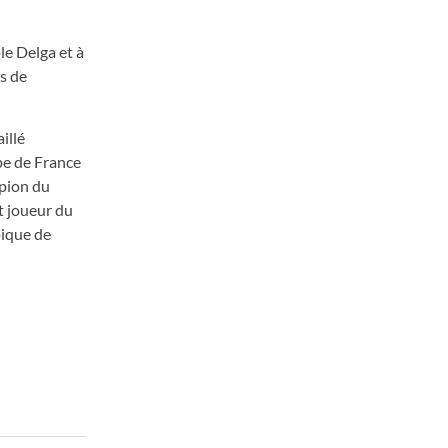
le Delga et à
s de
illé
pe de France
pion du
t joueur du
pique de