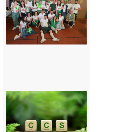
Quatre jours
de fête avec
le Comité, un
programme
exceptionnel
6 août 2026
Comminges
et Piémont
Pyrénéen :
Consultation
publique sur
le projet de
stockage