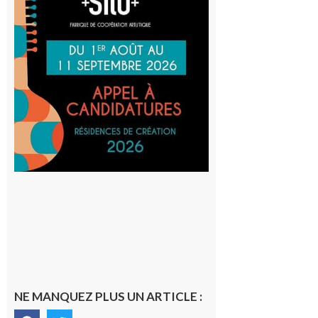
Cafetière
participe
au projet
Musiques
actuelles
et Tiers-
lieux,
avec le
SilO
8 août 2026
NE MANQUEZ PLUS UN ARTICLE :