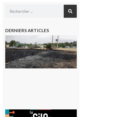
DERNIERS ARTICLES
Montesquieu-
Volvestre : la
commune
appelle à la
vigilance face
au risque
d’incendie
8 août 2026
Aurignac
: La